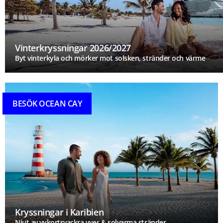
Vinterkryssningar 2026/2027
Byt vinterkyla och mörker mot solsken, stränder och värme
BESÖK OCEAN CAY
Kryssningar i Karibien
Njut av vykortsvackra vyer & solvarma stränder