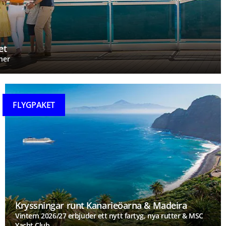
et
ner
FLYGPAKET
Kryssningar runt Kanarieöarna & Madeira
Vintern 2026/27 erbjuder ett nytt fartyg, nya rutter & MSC
Yacht Club