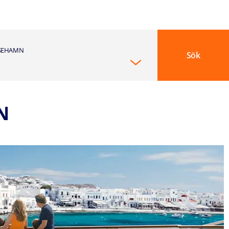
SEHAMN
Sök
N