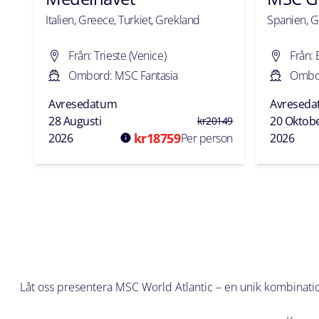
Italien, Greece, Turkiet, Grekland
Spanien, Gi
Från: Trieste (Venice)
Från:
Ombord: MSC Fantasia
Ombor
Avresedatum
Avresed
28 Augusti
20 Oktob
kr
20149
kr
18759
2026
Per person
2026
Låt oss presentera MSC World Atlantic – en unik kombinatio