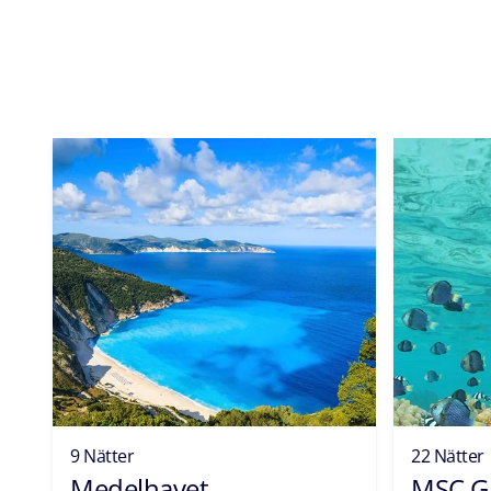
9 Nätter
22 Nätter
Medelhavet
MSC G