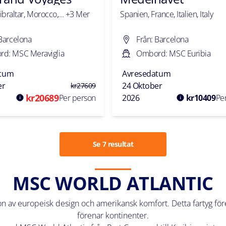
braltar, Morocco,... +3 Mer
Spanien, France, Italien, Italy
 Barcelona
Från: Barcelona
d: MSC Meraviglia
Ombord: MSC Euribia
atum
Avresedatum
er
24 Oktober
kr
27609
kr
20689
Per person
2026
kr
10409
Pe
Se 7 resultat
MSC WORLD ATLANTIC
n av europeisk design och amerikansk komfort. Detta fartyg för
förenar kontinenter.