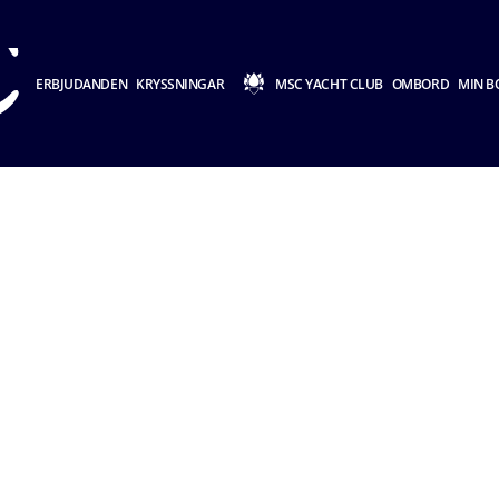
ERBJUDANDEN
KRYSSNINGAR
MSC YACHT CLUB
OMBORD
MIN B