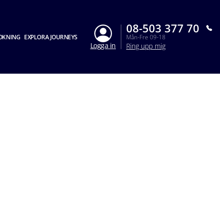
08-503 377 70
OKNING
EXPLORA JOURNEYS
Mån-Fre 09-18
Logga in
Ring upp mig