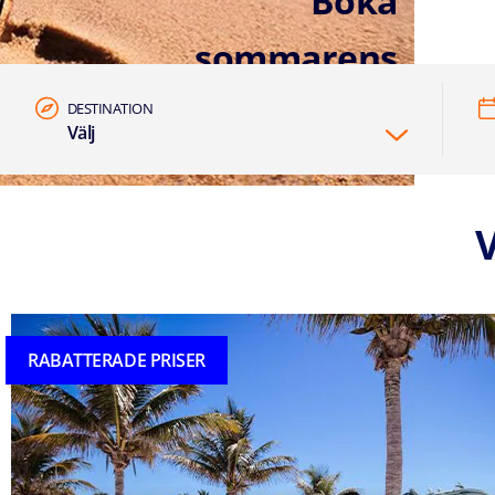
Boka
sommarens
kryssning nu
DESTINATION
Välj
RABATTERADE PRISER