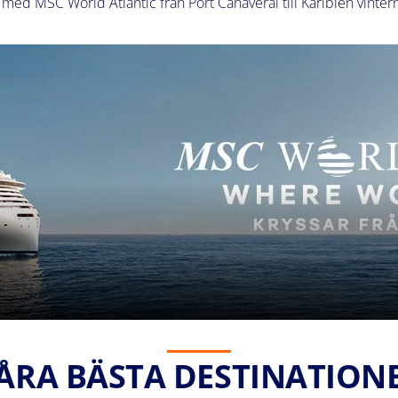
 med MSC World Atlantic från Port Canaveral till Karibien vinter
ÅRA BÄSTA DESTINATION