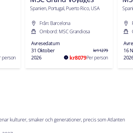
Spanien, Portugal, Puerto Rico, USA
Spani
Från: Barcelona
Ombord: MSC Grandiosa
Avresedatum
Avr
31 Oktober
16 
kr
11279
kr
8079
r person
2026
Per person
202
enar kulturer, smaker och generationer, precis som Atlanten