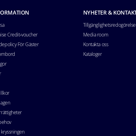
FORMATION
NYHETER & KONTAK
esa
Tillgänglighetsredogörelse
uise Credit‑voucher
Media room
epolicy För Gäster
Kontakta oss
 ombord
Kataloger
ågor
r
llkor
lagen
rättigheter
 behov
 kryssningen