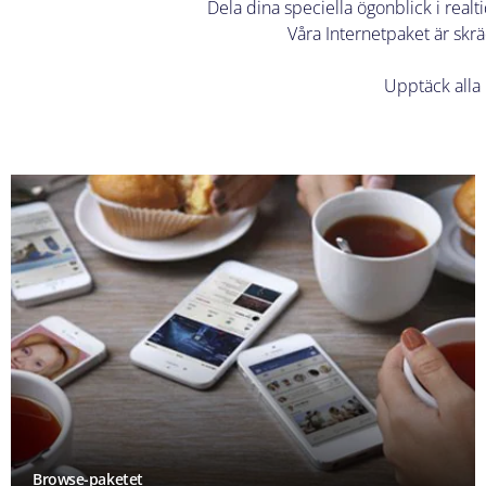
Dela dina speciella ögonblick i real
Våra Internetpaket är skr
Upptäck alla
Browse-paketet