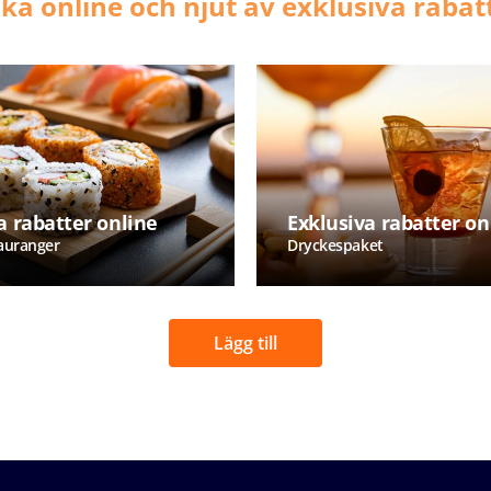
ka online och njut av exklusiva rabat
a rabatter online
Exklusiva rabatter on
tauranger
Dryckespaket
Lägg till