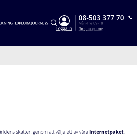
08-503 377 70
OKNING
EXPLORA JOURNEYS
Mån-Fre 09-18
Logga in
Ring upp mig
dens skatter, genom att välja ett av våra
Internetpaket
.