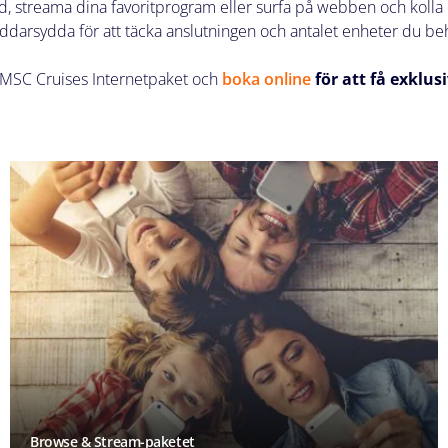
tid, streama dina favoritprogram eller surfa på webben och koll
äddarsydda för att täcka anslutningen och antalet enheter du be
 MSC Cruises Internetpaket och
boka online
för att få exklus
Browse & Stream-paketet