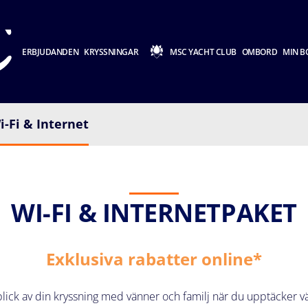
ERBJUDANDEN
KRYSSNINGAR
MSC YACHT CLUB
OMBORD
MIN B
i-Fi & Internet
WI-FI & INTERNETPAKET
Exklusiva rabatter online*
ick av din kryssning med vänner och familj när du upptäcker värl