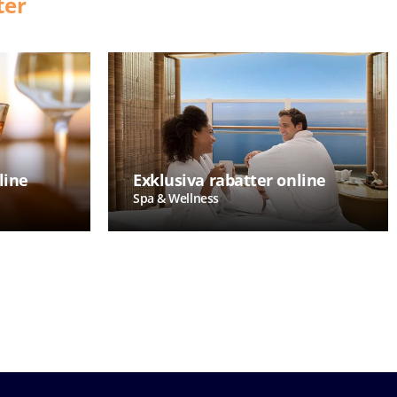
ter
line
Exklusiva rabatter online
Spa & Wellness