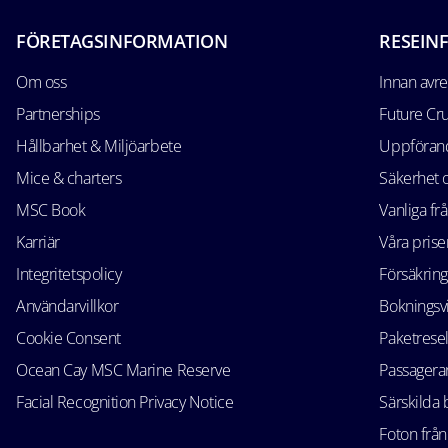
FÖRETAGSINFORMATION
RESEIN
Om oss
Innan avr
Partnerships
Future Cr
Hållbarhet & Miljöarbete
Uppförand
Mice & charters
Säkerhet
MSC Book
Vanliga fr
Karriär
Våra prise
Integritetspolicy
Försäkring
Användarvillkor
Bokningsvi
Cookie Consent
Paketrese
Ocean Cay MSC Marine Reserve
Passagerar
Facial Recognition Privacy Notice
Särskilda
Foton från