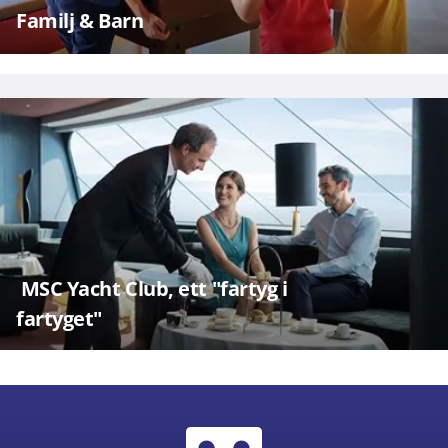
Familj & Barn
MSC Yacht Club, ett "fartyg i
fartyget"