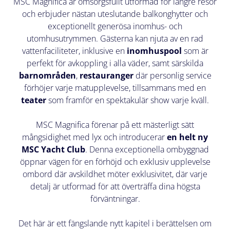
MSC Magnifica är omsorgsfullt utformad för längre resor
och erbjuder nästan uteslutande balkonghytter och
exceptionellt generösa inomhus- och
utomhusutrymmen. Gästerna kan njuta av en rad
vattenfaciliteter, inklusive en
inomhuspool
som är
perfekt för avkoppling i alla väder, samt särskilda
barnområden
,
restauranger
där personlig service
förhöjer varje matupplevelse, tillsammans med en
teater
som framför en spektakulär show varje kväll.
MSC Magnifica förenar på ett mästerligt sätt
mångsidighet med lyx och introducerar
en helt ny
MSC Yacht Club
. Denna exceptionella ombyggnad
öppnar vägen för en förhöjd och exklusiv upplevelse
ombord där avskildhet möter exklusivitet, där varje
detalj är utformad för att överträffa dina högsta
förväntningar.
Det här är ett fängslande nytt kapitel i berättelsen om