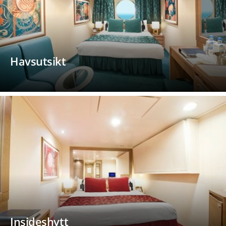
Havsutsikt
Insideshytt