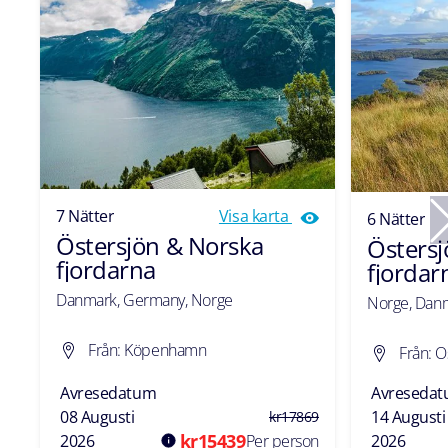
7 Nätter
Visa karta
6 Nätter
Östersjön & Norska
Östersj
fjordarna
fjordar
Danmark, Germany, Norge
Från: Köpenhamn
Från: O
Avresedatum
Avreseda
08 Augusti
14 Augusti
kr
17869
kr
15439
2026
Per person
2026