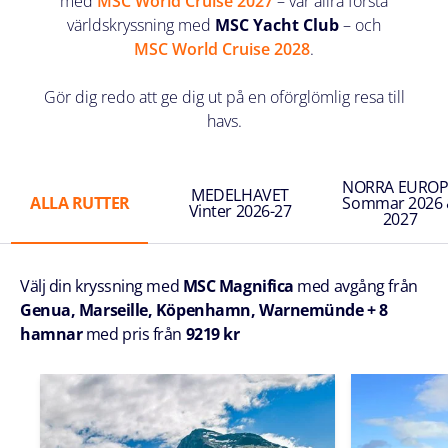
med
MSC World Cruise 2027
– vår allra första
världskryssning med
MSC Yacht Club
– och
MSC World Cruise 2028
.
Gör dig redo att ge dig ut på en oförglömlig resa till
havs.
NORRA EURO
MEDELHAVET
ALLA RUTTER
Sommar 2026
Vinter 2026-27
2027
Välj din kryssning med
MSC Magnifica
med avgång från
Genua, Marseille, Köpenhamn, Warnemünde + 8
hamnar
med pris från
9219 kr