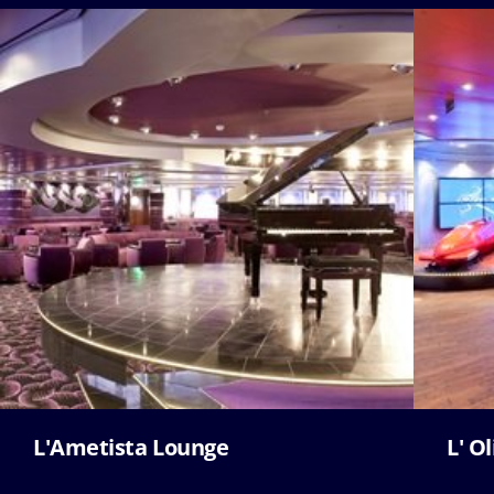
L'Ametista Lounge
L' O