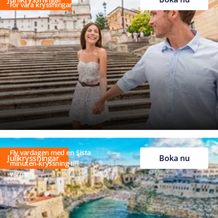
för våra kryssningar
Fly vardagen med en Sista
Julikryssningar
Boka nu
minuten-kryssning till
värmen