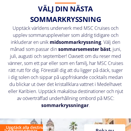
VÄLJ DIN NÄSTA
SOMMARKRYSSNING
Upptäck världens underverk med MSC Cruises och
upplev sommarupplevelser som aldrig tidigare och
inkluderar en unik
midsommarkryssning
. Välj den
månad som passar din
sommarsemester bäst
, juni,
juli, augusti och september! Oavsett om du reser med
vänner, som ett par eller som en familj, har MSC Cruises
rätt rutt för dig. Föreställ dig att du ligger på däck, suger
i dig solen och sippar på uppfriskande cocktails medan
du blickar ut över det kristallklara vattnet i Medelhavet
eller Karibien. Upptäck makalösa destinationer och njut
av oöverträffad underhållning ombord på MSC:
sommarkryssningar
.
Upptäck alla destinationer
Junikryssningar
Boka nu