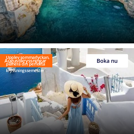
Upplev sommarlyckan,
Boka nu
Augustikryssningar
planera din perfekta
kryssningssemester