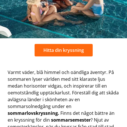
Hitta din kryssning
Varmt väder, blå himmel och oändliga äventyr. På
sommaren lyser världen med sitt klaraste ljus
medan horisonter vidgas, och inspirerar till en
oemotståndlig upptäckarlust. Föreställ dig att skåda
avlägsna länder i skönheten av en
sommarsolnedgång under en
sommarlovskryssning.
Finns det något bättre än
en kryssning för din
sommarsemester
? Njut av
semesterkänslor, när du kryssar från stad till stad,