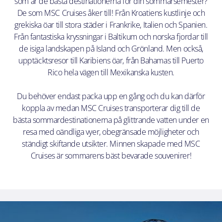
som är de bästa destinationerna för din sommarsemester?
De som MSC Cruises åker till! Från Kroatiens kustlinje och
grekiska öar till stora städer i Frankrike, Italien och Spanien.
Från fantastiska kryssningar i Baltikum och norska fjordar till
de isiga landskapen på Island och Grönland. Men också,
upptäcktsresor till Karibiens öar, från Bahamas till Puerto
Rico hela vägen till Mexikanska kusten.
Du behöver endast packa upp en gång och du kan därför
koppla av medan MSC Cruises transporterar dig till de
bästa sommardestinationerna på glittrande vatten under en
resa med oändliga vyer, obegränsade möjligheter och
ständigt skiftande utsikter. Minnen skapade med MSC
Cruises är sommarens bäst bevarade souvenirer!