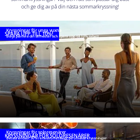
och ge dig av på din nästa sommarkryssning!
Kryssningar för unga vuxna
SPARA UPP TILL 10%!
Börja planera din semester och spara upp till 10% rabatt
Kryssningar för soloresenärer
KRYSSNINGAR FÖR SOLORESENÄRER
Betala endast 30% i enkelrumstillägg på utvalda kryssningar