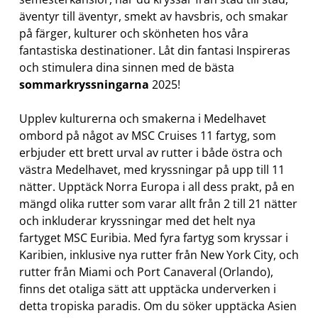
äventyr till äventyr, smekt av havsbris, och smakar
på färger, kulturer och skönheten hos våra
fantastiska destinationer. Låt din fantasi Inspireras
och stimulera dina sinnen med de bästa
sommarkryssningarna
2025!
Upplev kulturerna och smakerna i Medelhavet
ombord på något av MSC Cruises 11 fartyg, som
erbjuder ett brett urval av rutter i både östra och
västra Medelhavet, med kryssningar på upp till 11
nätter. Upptäck Norra Europa i all dess prakt, på en
mängd olika rutter som varar allt från 2 till 21 nätter
och inkluderar kryssningar med det helt nya
fartyget MSC Euribia. Med fyra fartyg som kryssar i
Karibien, inklusive nya rutter från New York City, och
rutter från Miami och Port Canaveral (Orlando),
finns det otaliga sätt att upptäcka underverken i
detta tropiska paradis. Om du söker upptäcka Asien