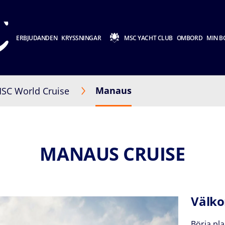
ERBJUDANDEN
KRYSSNINGAR
MSC YACHT CLUB
OMBORD
MIN B
Manaus
SC World Cruise
MANAUS CRUISE
Välko
Börja pla