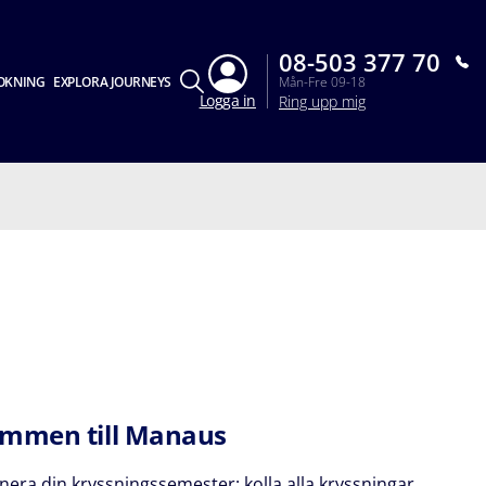
08-503 377 70
OKNING
EXPLORA JOURNEYS
Mån-Fre 09-18
Logga in
Ring upp mig
mmen till Manaus
nera din kryssningssemester: kolla alla kryssningar