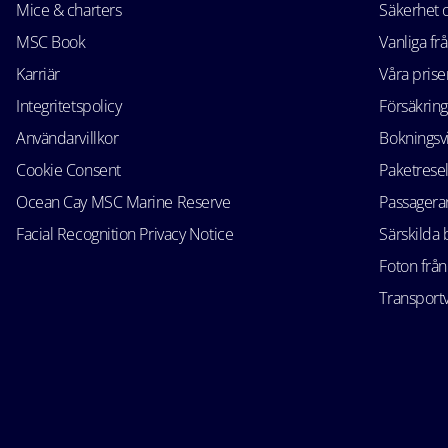
Mice & charters
Säkerhet
MSC Book
Vanliga fr
Karriär
Våra prise
Integritetspolicy
Försäkring
Användarvillkor
Bokningsvi
Cookie Consent
Paketrese
Ocean Cay MSC Marine Reserve
Passagerar
Facial Recognition Privacy Notice
Särskilda
Foton från
Transportv