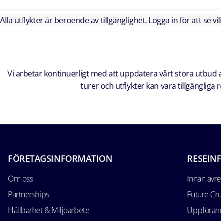
Alla utflykter är beroende av tillgänglighet. Logga in för att se vi
Vi arbetar kontinuerligt med att uppdatera vårt stora utbud av
turer och utflykter kan vara tillgänglig
FÖRETAGSINFORMATION
RESEIN
Om oss
Innan avr
Partnerships
Future Cr
Hållbarhet & Miljöarbete
Uppförand