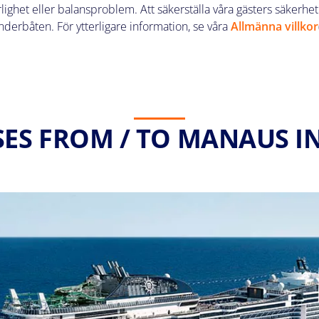
het eller balansproblem. Att säkerställa våra gästers säkerhet är
enderbåten. För ytterligare information, se våra
Allmänna villkor
SES FROM / TO MANAUS IN