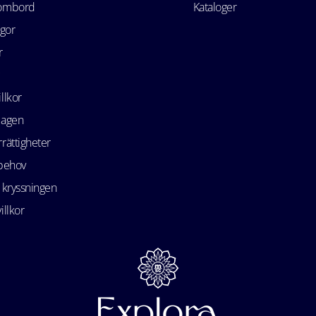
 ombord
Kataloger
ågor
r
llkor
lagen
rättigheter
 behov
 kryssningen
illkor