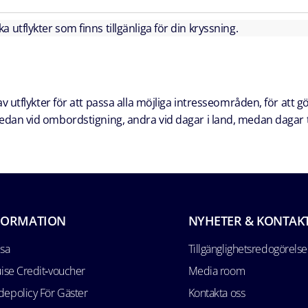
lka utflykter som finns tillgänliga för din kryssning.
 utflykter för att passa alla möjliga intresseområden, för att g
a redan vid ombordstigning, andra vid dagar i land, medan dagar t
FORMATION
NYHETER & KONTAK
esa
Tillgänglighetsredogörelse
uise Credit‑voucher
Media room
epolicy För Gäster
Kontakta oss