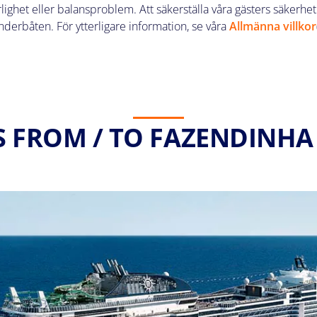
het eller balansproblem. Att säkerställa våra gästers säkerhet är
enderbåten. För ytterligare information, se våra
Allmänna villkor
S FROM / TO FAZENDINHA 