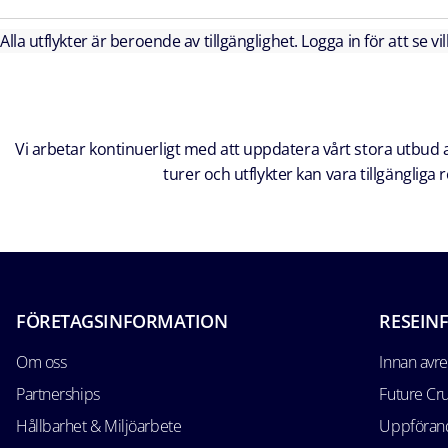
Alla utflykter är beroende av tillgänglighet. Logga in för att se vi
Vi arbetar kontinuerligt med att uppdatera vårt stora utbud av
turer och utflykter kan vara tillgänglig
FÖRETAGSINFORMATION
RESEIN
Om oss
Innan avr
Partnerships
Future Cr
Hållbarhet & Miljöarbete
Uppförand