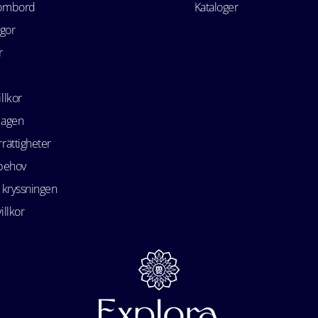
 ombord
Kataloger
ågor
r
llkor
lagen
rättigheter
 behov
 kryssningen
illkor