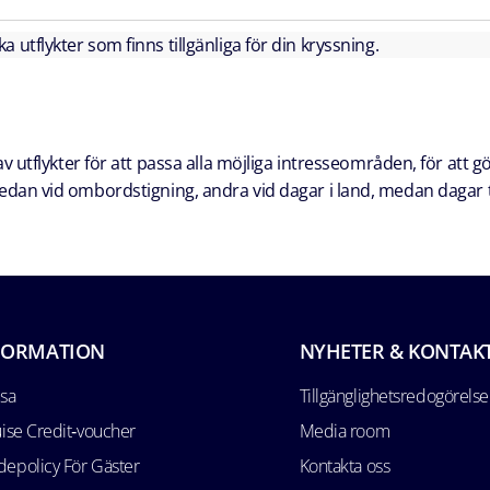
lka utflykter som finns tillgänliga för din kryssning.
 utflykter för att passa alla möjliga intresseområden, för att g
a redan vid ombordstigning, andra vid dagar i land, medan dagar t
FORMATION
NYHETER & KONTAK
esa
Tillgänglighetsredogörelse
uise Credit‑voucher
Media room
epolicy För Gäster
Kontakta oss