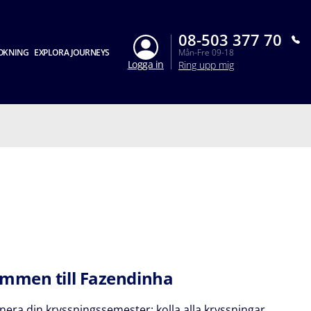
08-503 377 70
OKNING
EXPLORA JOURNEYS
Mån-Fre 09-18
Logga in
Ring upp mig
mmen till Fazendinha
nera din kryssningssemester: kolla alla kryssningar