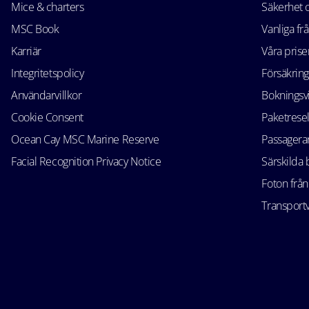
Mice & charters
Säkerhet
MSC Book
Vanliga fr
Karriär
Våra prise
Integritetspolicy
Försäkring
Användarvillkor
Bokningsvi
Cookie Consent
Paketrese
Ocean Cay MSC Marine Reserve
Passagerar
Facial Recognition Privacy Notice
Särskilda
Foton från
Transportv