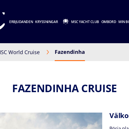
ERBJUDANDEN
KRYSSNINGAR
MSC YACHT CLUB
OMBORD
MIN B
Fazendinha
SC World Cruise
FAZENDINHA CRUISE
Välko
Börja pla