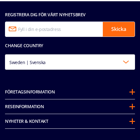
REGISTRERA DIG FÖR VÅRT NYHETSBREV
Skicka
CHANGE COUNTRY
Sweden | Svenska
FÖRETAGSINFORMATION
Om oss
RESEINFORMATION
Partnerships
Innan avresa
Hållbarhet & Miljöarbete
NYHETER & KONTAKT
Future Cruise Credit‑voucher
Mice & charters
Tillgänglighetsredogörelse
Uppförandepolicy För Gäster
MSC Book