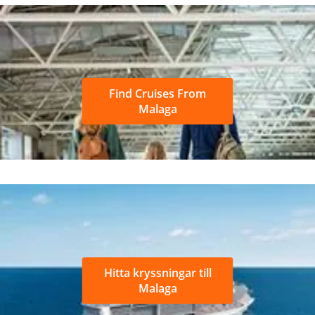
Find Cruises From
Malaga
Hitta kryssningar till
Malaga