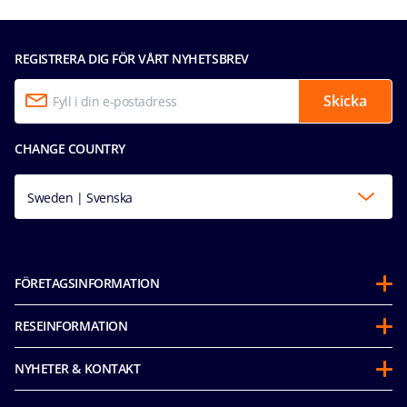
REGISTRERA DIG FÖR VÅRT NYHETSBREV
Skicka
CHANGE COUNTRY
Sweden | Svenska
FÖRETAGSINFORMATION
Om oss
RESEINFORMATION
Partnerships
Innan avresa
Hållbarhet & Miljöarbete
NYHETER & KONTAKT
Future Cruise Credit‑voucher
Mice & charters
Tillgänglighetsredogörelse