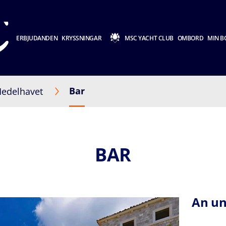
ERBJUDANDEN
KRYSSNINGAR
MSC YACHT CLUB
OMBORD
MIN B
Bar
edelhavet
BAR
An un