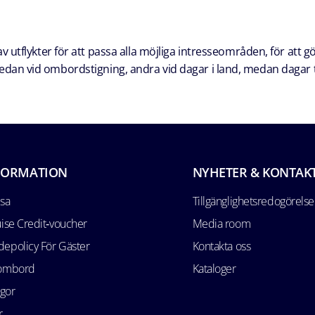
 utflykter för att passa alla möjliga intresseområden, för att g
a redan vid ombordstigning, andra vid dagar i land, medan dagar t
FORMATION
NYHETER & KONTAK
esa
Tillgänglighetsredogörelse
uise Credit‑voucher
Media room
epolicy För Gäster
Kontakta oss
 ombord
Kataloger
ågor
r