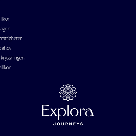
llkor
lagen
rättigheter
 behov
 kryssningen
illkor