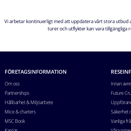
Vi arbetar kontinuerligt med att uppdatera vårt stora utbud av
turer och utflykter kan vara tillgänglig
FÖRETAGSINFORMATION
RESEIN
Om oss
Innan avr
Partnerships
Future Cr
Hållbarhet & Miljöarbete
Uppförand
Mice & charters
Säkerhet
MSC Book
Vanliga fr
Karriär
Våra prise