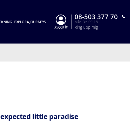
08-503 377 70
OKNING
EXPLORA JOURNEYS
Mån-Fre 09-18
Logga in
Ring upp mig
expected little paradise