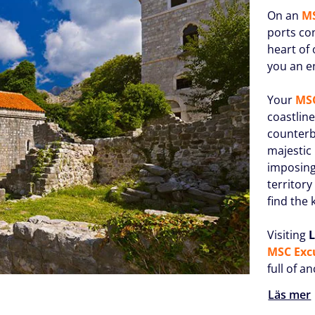
On an
MS
ports con
heart of
you an e
Your
MSC
coastlin
counterb
majestic
imposin
territor
find the 
Visiting
MSC Exc
full of a
Läs mer