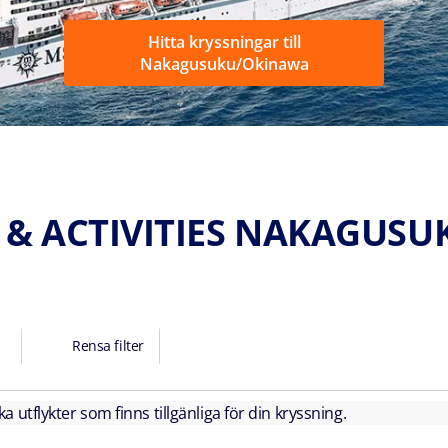
Hitta kryssningar till
Nakagusuku/Okinawa
 & ACTIVITIES NAKAGUS
Rensa filter
lka utflykter som finns tillgänliga för din kryssning.