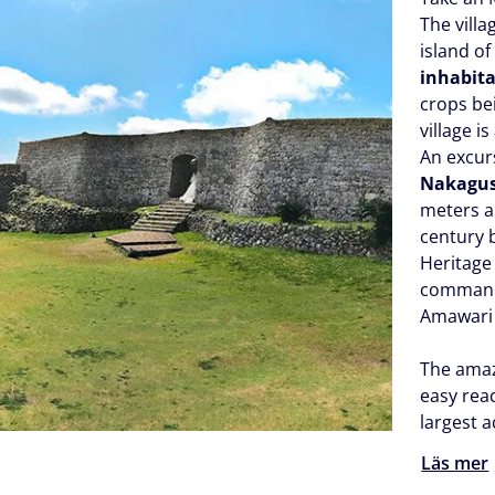
The villa
island o
inhabit
crops be
village i
An excurs
Nakagus
meters ab
century b
Heritage 
commande
Amawari 
The amazi
easy reac
largest 
Läs mer