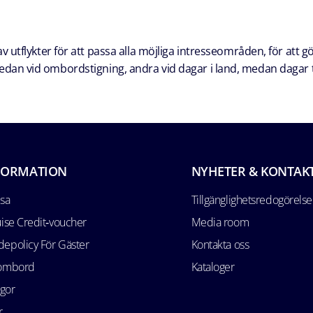
 utflykter för att passa alla möjliga intresseområden, för att g
a redan vid ombordstigning, andra vid dagar i land, medan dagar t
FORMATION
NYHETER & KONTAK
esa
Tillgänglighetsredogörelse
uise Credit‑voucher
Media room
epolicy För Gäster
Kontakta oss
 ombord
Kataloger
ågor
r