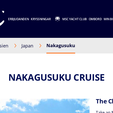
ERBJUDANDEN
KRYSSNINGAR
MSC YACHT CLUB
OMBORD
MIN B
Nakagusuku
sien
Japan
NAKAGUSUKU CRUISE
The C
Take an 