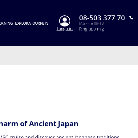
08-503 377 70
OKNING
EXPLORA JOURNEYS
Mån-Fre 09-18
Logga in
Ring upp mig
harm of Ancient Japan
MSC cruise and discover ancient Japanese traditions.