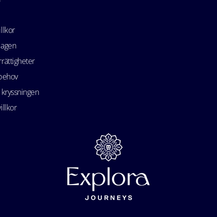
llkor
lagen
rättigheter
 behov
 kryssningen
illkor