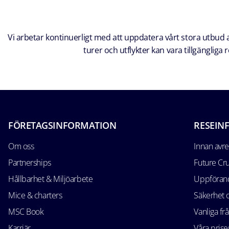
Vi arbetar kontinuerligt med att uppdatera vårt stora utbud av
turer och utflykter kan vara tillgänglig
FÖRETAGSINFORMATION
RESEIN
Om oss
Innan avr
Partnerships
Future Cr
Hållbarhet & Miljöarbete
Uppförand
Mice & charters
Säkerhet
MSC Book
Vanliga fr
Karriär
Våra prise