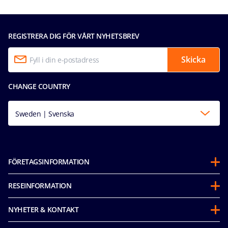
REGISTRERA DIG FÖR VÅRT NYHETSBREV
Skicka
CHANGE COUNTRY
Sweden | Svenska
FÖRETAGSINFORMATION
Om oss
RESEINFORMATION
Partnerships
Innan avresa
Hållbarhet & Miljöarbete
NYHETER & KONTAKT
Future Cruise Credit‑voucher
Mice & charters