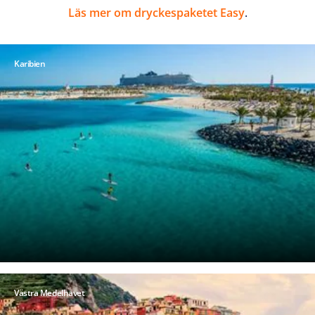
Läs mer om dryckespaketet Easy
.
Karibien
Västra Medelhavet