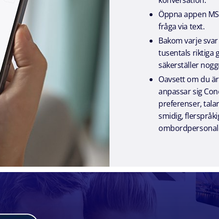
konversation.
Öppna appen MSC f
fråga via text.
Bakom varje svar f
tusentals riktiga
säkerställer nogg
Oavsett om du är 
anpassar sig Con
preferenser, tala
smidig, flerspråk
ombordpersonal