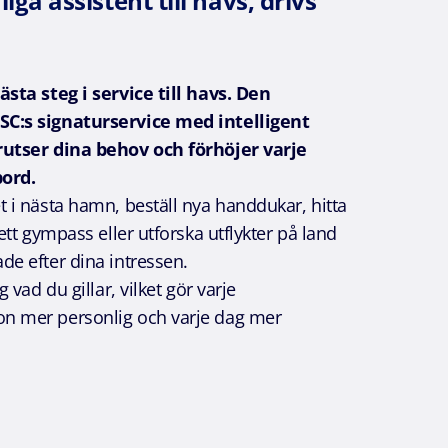
iga assistent till havs, drivs
sta steg i service till havs. Den
C:s signaturservice med
intelligent
utser dina behov och förhöjer varje
ord.
 i nästa hamn, beställ nya handdukar, hitta
ett gympass eller utforska utflykter på land
e efter dina intressen.
g vad du gillar, vilket gör varje
 mer personlig och varje dag mer