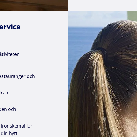
ervice
tiviteter
restauranger och
från
nden och
älj önskemål för
din hytt.