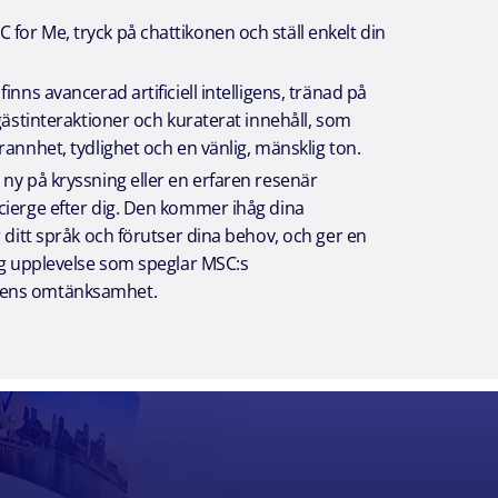
or Me, tryck på chattikonen och ställ enkelt din
inns avancerad artificiell intelligens, tränad på
 gästinteraktioner och kuraterat innehåll, som
rannhet, tydlighet och en vänlig, mänsklig ton.
ny på kryssning eller en erfaren resenär
cierge efter dig. Den kommer ihåg dina
r ditt språk och förutser dina behov, och ger en
ig upplevelse som speglar MSC:s
ens omtänksamhet.