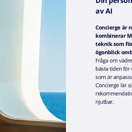
Din personl
av AI
Concierge är nä
kombinerar MS
teknik
som för
ögonblick omb
Fråga om vädret
bästa tiden för 
som är anpassad
Concierge lär si
rekommendation
njutbar.