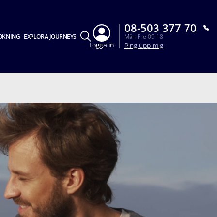
08-503 377 70
OKNING
EXPLORA JOURNEYS
Mån-Fre 09-18
Logga in
Ring upp mig