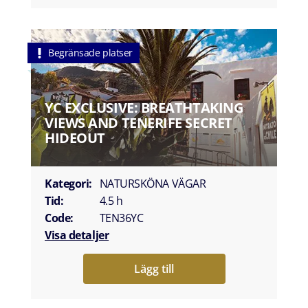
Begränsade platser
YC EXCLUSIVE: BREATHTAKING
VIEWS AND TENERIFE SECRET
HIDEOUT
Kategori:
NATURSKÖNA VÄGAR
Tid:
4.5 h
Code:
TEN36YC
Visa detaljer
Lägg till