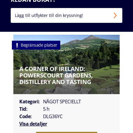
Lägg till utflykter till din kryssning!
Begränsade platser
A CORNER OF IRELAND:
POWERSCOURT GARDENS,
DISTILLERY AND TASTING
Kategori:
NÅGOT SPECIELLT
Tid:
5 h
Code:
DLG36YC
Visa detaljer