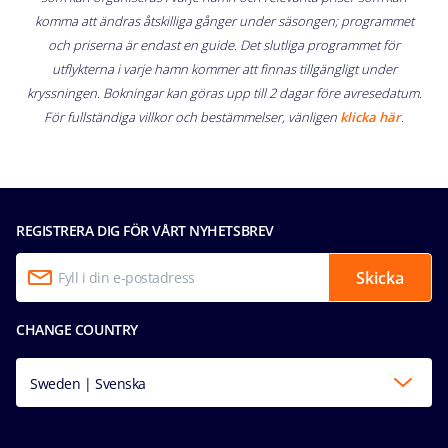
komma att ändras åtskilliga gånger under säsongen; programmet
och priserna är endast en guide. Det slutliga programmet för
utflykterna i varje hamn kommer att finnas tillgängligt under
kryssningen. Bokningar kan göras upp till 2 dagar före avresedatum.
För fullständiga villkor och bestämmelser, vänligen
klicka här
.
REGISTRERA DIG FÖR VÅRT NYHETSBREV
Skicka
CHANGE COUNTRY
Sweden | Svenska