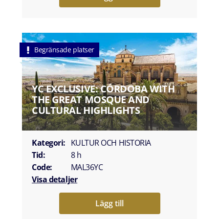
Begränsade platser
YC EXCLUSIVE: CÓRDOBA WITH
THE GREAT MOSQUE AND
CULTURAL HIGHLIGHTS
Kategori:
KULTUR OCH HISTORIA
Tid:
8 h
Code:
MAL36YC
Visa detaljer
Lägg till