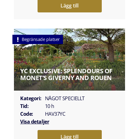
Lägg till
Begränsade platser
YC EXCLUSIVE: SPLENDOURS OF
MONET’S GIVERNY AND ROUEN
Kategori:
NÅGOT SPECIELLT
Tid:
10 h
Code:
HAV37YC
Visa detaljer
Lägg till