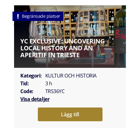
Begränsade platser
YC EXCLUSIVE: UNCOVERING
LOCAL HISTORY AND AN
APERITIF IN TRIESTE
Kategori:
KULTUR OCH HISTORIA
Tid:
3 h
Code:
TRS36YC
Visa detaljer
Lägg till