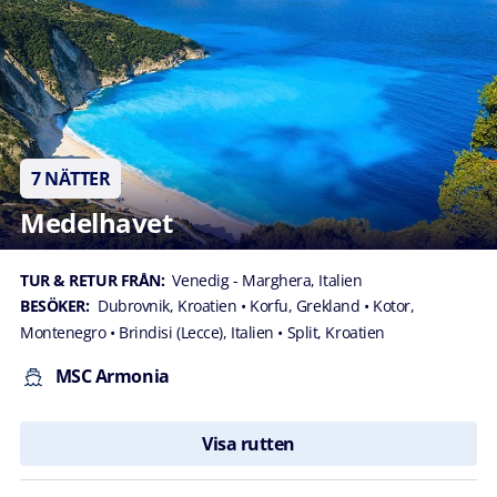
7 NÄTTER
Medelhavet
TUR & RETUR FRÅN:
Venedig - Marghera, Italien
BESÖKER:
Dubrovnik, Kroatien
• Korfu, Grekland
• Kotor,
Montenegro
• Brindisi (Lecce), Italien
• Split, Kroatien
MSC Armonia
Visa rutten