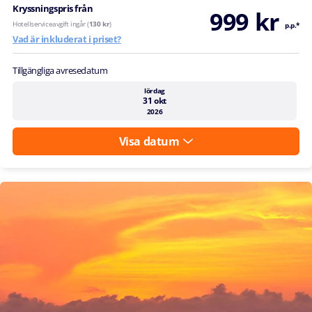
Kryssningspris från
999 kr
Hotellserviceavgift ingår (
130 kr
)
p.p.*
Vad är inkluderat i priset?
Tillgängliga avresedatum
lördag
31 okt
2026
Visa datum