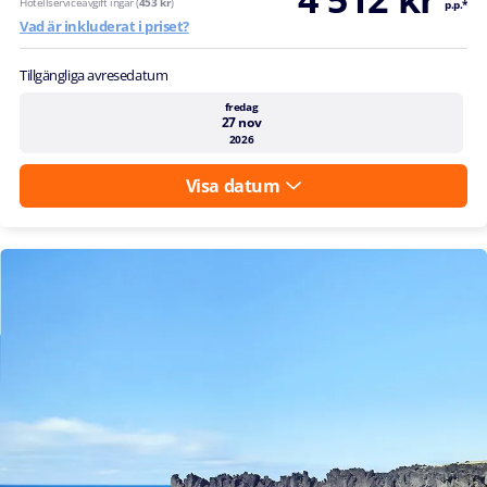
Hotellserviceavgift ingår (
453 kr
)
p.p.*
Vad är inkluderat i priset?
Tillgängliga avresedatum
fredag
27 nov
2026
Visa datum