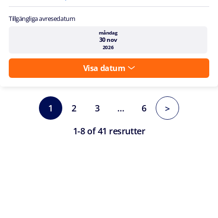
Tillgängliga avresedatum
måndag
30 nov
2026
Visa datum
1
2
3
…
6
>
1-8 of 41 resrutter