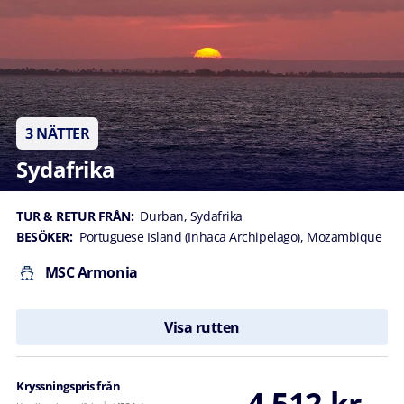
3 NÄTTER
Sydafrika
TUR & RETUR FRÅN:
Durban, Sydafrika
BESÖKER:
Portuguese Island (Inhaca Archipelago), Mozambique
MSC Armonia
Visa rutten
Kryssningspris från
4 512 kr