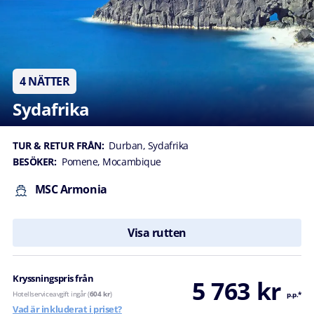
4 NÄTTER
Sydafrika
TUR & RETUR FRÅN:
Durban, Sydafrika
BESÖKER:
Pomene, Mocambique
MSC Armonia
Visa rutten
Kryssningspris från
5 763 kr
Hotellserviceavgift ingår (
604 kr
)
p.p.*
Vad är inkluderat i priset?