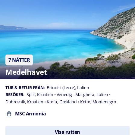
7 NÄTTER
Medelhavet
TUR & RETUR FRÅN:
Brindisi (Lecce), Italien
BESÖKER:
Split, Kroatien
• Venedig - Marghera, Italien
•
Dubrovnik, Kroatien
• Korfu, Grekland
• Kotor, Montenegro
MSC Armonia
Visa rutten