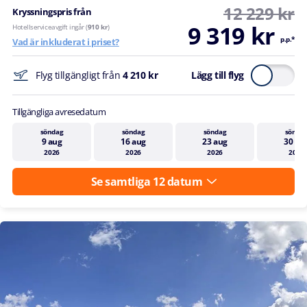
12 229 kr
Kryssningspris från
9 319 kr
Hotellserviceavgift ingår (
910 kr
)
p.p.*
Vad är inkluderat i priset?
Flyg tillgängligt från
4 210 kr
Lägg till flyg
Tillgängliga avresedatum
söndag
söndag
söndag
sönda
9 aug
16 aug
23 aug
30 au
2026
2026
2026
2026
Se samtliga 12 datum