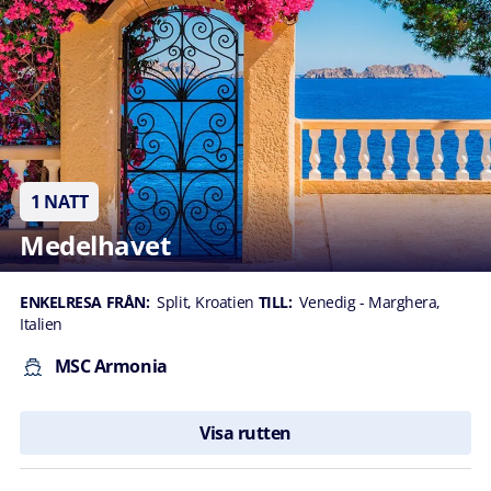
1 NATT
Medelhavet
ENKELRESA FRÅN:
Split, Kroatien
TILL:
Venedig - Marghera,
Italien
MSC Armonia
Visa rutten