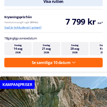
Visa rutten
Kryssningspris från
7 799 kr
Hotellserviceavgift ingår (
910 kr
)
p.p.*
Vad är inkluderat i priset?
Tillgängliga avresedatum
fredag
fredag
fredag
fredag
14 aug
21 aug
28 aug
4 sep
2026
2026
2026
2026
Se samtliga 10 datum
KAMPANJPRISER