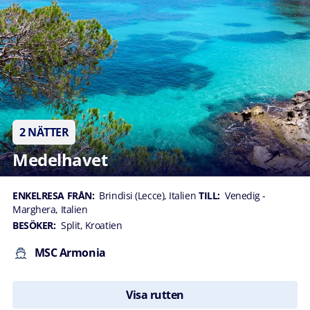
2 NÄTTER
Medelhavet
ENKELRESA FRÅN:
Brindisi (Lecce), Italien
TILL:
Venedig -
Marghera, Italien
BESÖKER:
Split, Kroatien
MSC Armonia
Visa rutten