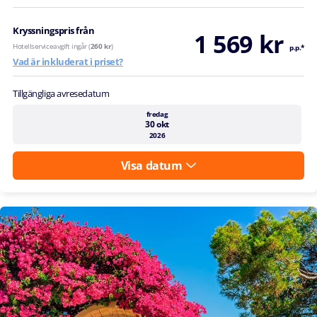
Kryssningspris från
1 569 kr
Hotellserviceavgift ingår (
260 kr
)
p.p.*
Vad är inkluderat i priset?
Tillgängliga avresedatum
fredag
30 okt
2026
Visa datum