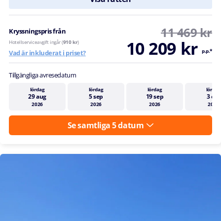
11 469 kr
Kryssningspris från
10 209 kr
Hotellserviceavgift ingår (
910 kr
)
p.p.*
Vad är inkluderat i priset?
Tillgängliga avresedatum
lördag
lördag
lördag
lördag
29 aug
5 sep
19 sep
3 okt
2026
2026
2026
2026
Se samtliga 5 datum