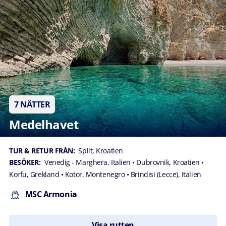
7 NÄTTER
Medelhavet
TUR & RETUR FRÅN:
Split, Kroatien
BESÖKER:
Venedig - Marghera, Italien
• Dubrovnik, Kroatien
•
Korfu, Grekland
• Kotor, Montenegro
• Brindisi (Lecce), Italien
MSC Armonia
Visa rutten