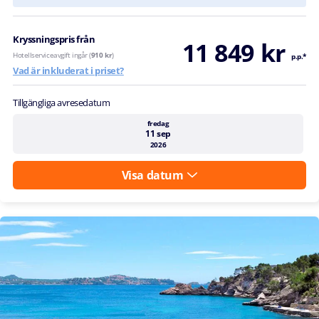
Kryssningspris från
11 849 kr
Hotellserviceavgift ingår (
910 kr
)
p.p.*
Vad är inkluderat i priset?
Tillgängliga avresedatum
fredag
11 sep
2026
Visa datum