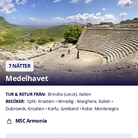
7 NÄTTER
Medelhavet
TUR & RETUR FRÅN:
Brindisi (Lecce), Italien
BESÖKER:
Split, Kroatien
• Venedig - Marghera, Italien
•
Dubrovnik, Kroatien
• Korfu, Grekland
• Kotor, Montenegro
MSC Armonia