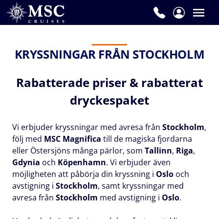
Namn
*
KRYSSNINGAR FRÅN STOCKHOLM
Rabatterade priser & rabatterat
Efternamn
*
dryckespaket
Vi erbjuder kryssningar med avresa från
Stockholm
,
följ med
MSC Magnifica
till de magiska fjordarna
E-
eller Östersjöns många pärlor, som
Tallinn
,
Riga
,
postadress
Gdynia
och
Köpenhamn
. Vi erbjuder även
*
möjligheten att påbörja din kryssning i
Oslo
och
avstigning i
Stockholm
, samt kryssningar med
avresa från
Stockholm
med avstigning i
Oslo
.