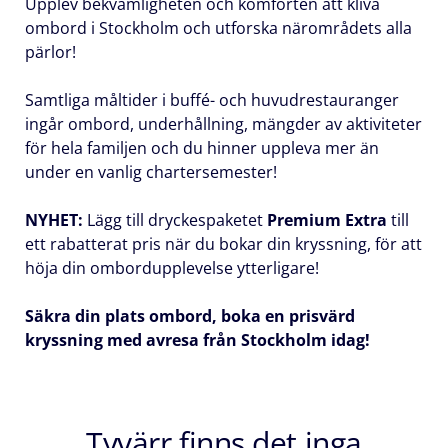
Telefonnummer
Upplev bekvämligheten och komforten att kliva
ombord i Stockholm och utforska närområdets alla
*
pärlor!
Samtliga måltider i buffé- och huvudrestauranger
ingår ombord, underhållning, mängder av aktiviteter
Boka
för hela familjen och du hinner uppleva mer än
ett
under en vanlig chartersemester!
samtal
NYHET:
Lägg till dryckespaketet
Premium Extra
till
Dag
ett rabatterat pris när du bokar din kryssning, för att
höja din ombordupplevelse ytterligare!
Säkra din plats ombord, boka en prisvärd
Tid
kryssning med avresa från Stockholm idag!
Tyvärr finns det inga
Vänligen