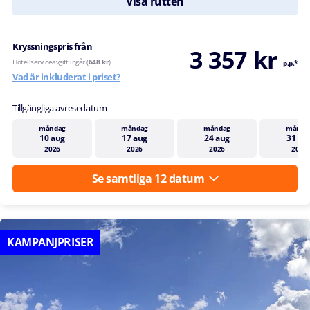
Visa rutten
Kryssningspris från
3 357 kr
Hotellserviceavgift ingår (
648 kr
)
p.p.*
Vad är inkluderat i priset?
Tillgängliga avresedatum
måndag
måndag
måndag
månda
10 aug
17 aug
24 aug
31 au
2026
2026
2026
2026
Se samtliga 12 datum
KAMPANJPRISER