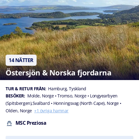
14 NÄTTER
Östersjön & Norska fjordarna
TUR & RETUR FRÅN:
Hamburg, Tyskland
BESÖKER:
Molde, Norge
• Tromso, Norge
• Longyearbyen
(Spitsbergen),Svalbard
• Honningsvag (North Cape), Norge
•
Olden, Norge
+1 övriga hamnar
MSC Preziosa