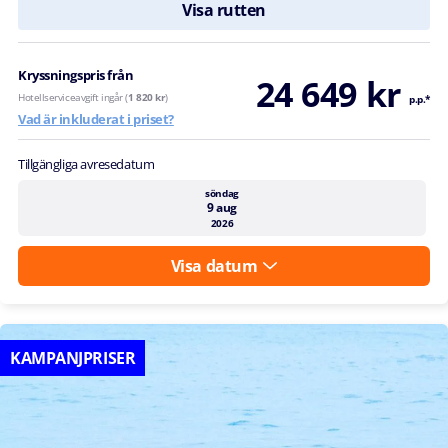
Visa rutten
Kryssningspris från
24 649 kr
Hotellserviceavgift ingår (
1 820 kr
)
p.p.*
Vad är inkluderat i priset?
Tillgängliga avresedatum
söndag
9 aug
2026
Visa datum
KAMPANJPRISER