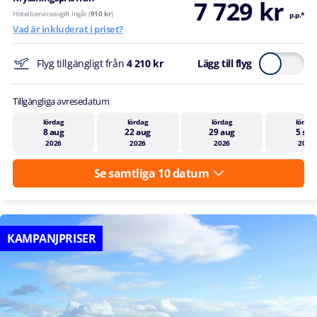
7 729 kr
Hotellserviceavgift ingår (
910 kr
)
p.p.*
Vad är inkluderat i priset?
Flyg tillgängligt från
4 210 kr
Lägg till flyg
Tillgängliga avresedatum
lördag
lördag
lördag
lördag
8 aug
22 aug
29 aug
5 sep
2026
2026
2026
2026
Se samtliga 10 datum
KAMPANJPRISER