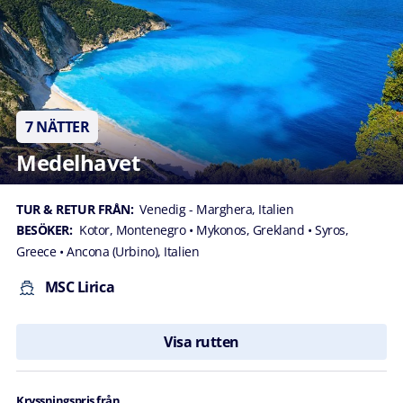
7 NÄTTER
Medelhavet
TUR & RETUR FRÅN:
Venedig - Marghera, Italien
BESÖKER:
Kotor, Montenegro
• Mykonos, Grekland
• Syros,
Greece
• Ancona (Urbino), Italien
MSC Lirica
Visa rutten
Kryssningspris från