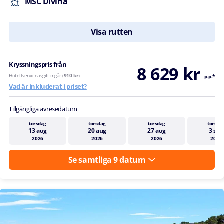
MSC Divina
Visa rutten
Kryssningspris från
8 629 kr
Hotellserviceavgift ingår (
910 kr
)
p.p.*
Vad är inkluderat i priset?
Tillgängliga avresedatum
torsdag
torsdag
torsdag
torsda
13 aug
20 aug
27 aug
3 sep
2026
2026
2026
2026
Se samtliga 9 datum