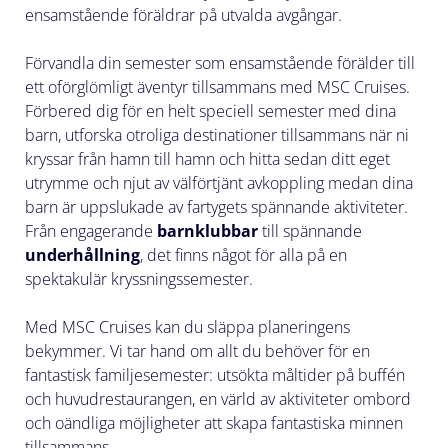
ensamstående föräldrar på utvalda avgångar.
Förvandla din semester som ensamstående förälder till
ett oförglömligt äventyr tillsammans med MSC Cruises.
Förbered dig för en helt speciell semester med dina
barn, utforska otroliga destinationer tillsammans när ni
kryssar från hamn till hamn och hitta sedan ditt eget
utrymme och njut av välförtjänt avkoppling medan dina
barn är uppslukade av fartygets spännande aktiviteter.
Från engagerande
barnklubbar
till spännande
underhållning
, det finns något för alla på en
spektakulär kryssningssemester.
Med MSC Cruises kan du släppa planeringens
bekymmer. Vi tar hand om allt du behöver för en
fantastisk familjesemester: utsökta måltider på buffén
och huvudrestaurangen, en värld av aktiviteter ombord
och oändliga möjligheter att skapa fantastiska minnen
tillsammans.