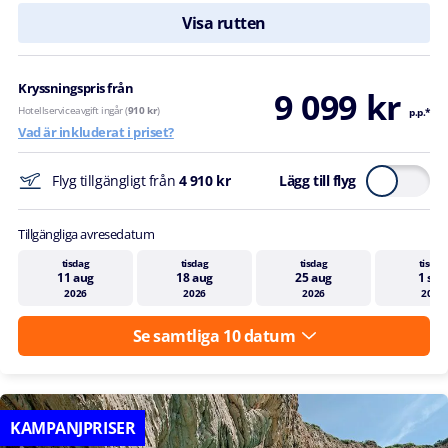
Visa rutten
Kryssningspris från
9 099 kr
Hotellserviceavgift ingår (
910 kr
)
p.p.*
Vad är inkluderat i priset?
Flyg tillgängligt från
4 910 kr
Lägg till flyg
Tillgängliga avresedatum
tisdag
tisdag
tisdag
tisdag
11 aug
18 aug
25 aug
1 sep
2026
2026
2026
2026
Se samtliga 10 datum
KAMPANJPRISER