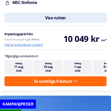
MSC Sinfonia
Visa rutten
Kryssningspris från
10 049 kr
Hotellserviceavgift ingår (
910 kr
)
p.p.*
Vad är inkluderat i priset?
Tillgängliga avresedatum
tisdag
tisdag
tisdag
tisdag
11 aug
18 aug
1 sep
8 sep
2026
2026
2026
2026
Se samtliga 9 datum
KAMPANJPRISER