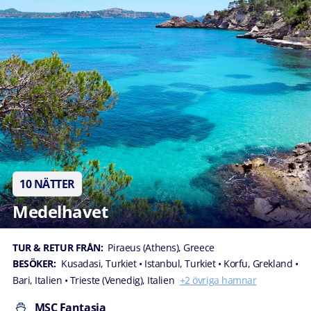
10 NÄTTER
Medelhavet
TUR & RETUR FRÅN:
Piraeus (Athens), Greece
BESÖKER:
Kusadasi, Turkiet
• Istanbul, Turkiet
• Korfu, Grekland
•
Bari, Italien
• Trieste (Venedig), Italien
+2 övriga hamnar
MSC Fantasia