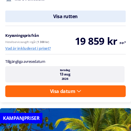
Visa rutten
Kryssningspris från
19 859 kr
Hotellserviceavgift ingår (
1 300 kr
)
p.p.*
Vad är inkluderat i priset?
Tillgängliga avresedatum
torsdag
13 aug
2026
Visa datum
KAMPANJPRISER