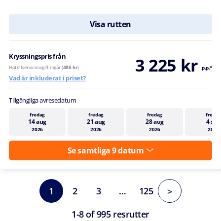
Visa rutten
Kryssningspris från
3 225 kr
Hotellserviceavgift ingår (
486 kr
)
p.p.*
Vad är inkluderat i priset?
Tillgängliga avresedatum
fredag
fredag
fredag
fredag
14 aug
21 aug
28 aug
4 sep
2026
2026
2026
2026
Se samtliga 9 datum
1
2
3
…
125
>
1-8 of 995 resrutter